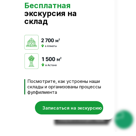
Бесплатная
экскурсия на
склад
Посмотрите, как устроены наши
склады и организованы процессы
фулфилмента
Записаться на экскурсию
Получить консультацию